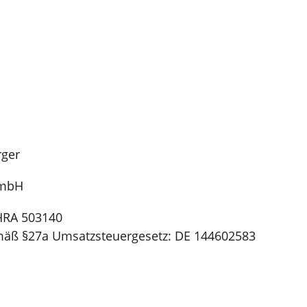
rger
GmbH
 HRA 503140
mäß §27a Umsatzsteuergesetz: DE 144602583