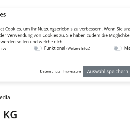
es
Gründächer
Kies
Sicherheit
Solar
Sponsoring
et Cookies, um Ihr Nutzungserlebnis zu verbessern. Wenn Sie un
der Verwendung von Cookies zu. Sie haben zudem die Möglichkei
 werden sollen und welche nicht.
Funktional
Ma
nfos
)
(
Weitere Infos
)
Auswahl speichern
Datenschutz
Impressum
Media
 KG